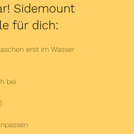
ar! Sidemount
e für dich:
Flaschen erst im Wasser
h bei
)
 anpassen