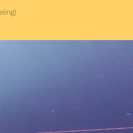
ling)