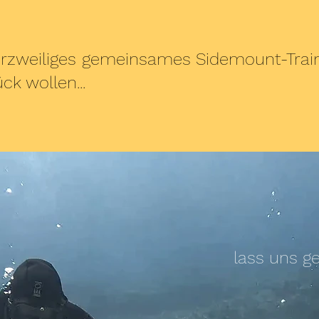
 kurzweiliges gemeinsames Sidemount-Train
ck wollen...
lass uns g