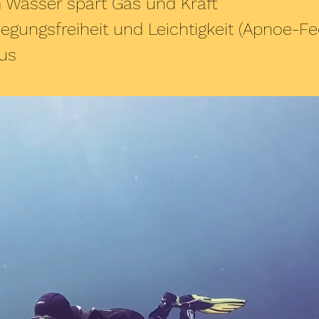
im Wasser spart Gas und Kraft
gungsfreiheit und Leichtigkeit (Apnoe-Fee
aus