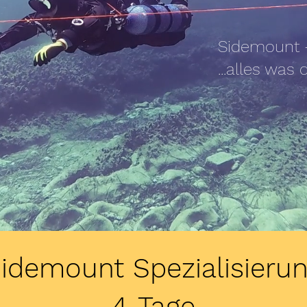
Sidemount -
...alles was
idemount Spezialisieru
4-Tage