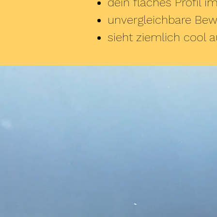
dein flaches Profil 
unvergleichbare Bewe
sieht ziemlich cool 