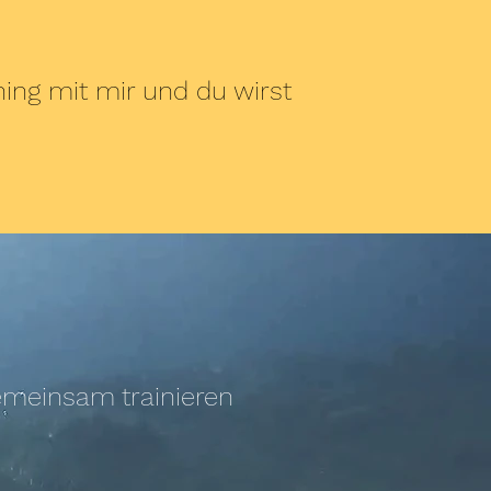
ing mit mir und du wirst
emeinsam trainieren